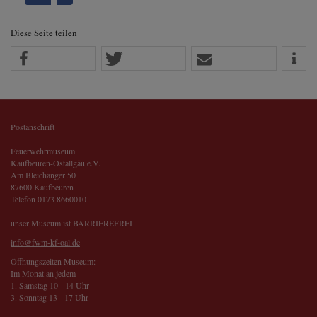
Diese Seite teilen
Postanschrift
Feuerwehrmuseum
Kaufbeuren-Ostallgäu e.V.
Am Bleichanger 50
87600 Kaufbeuren
Telefon 0173 8660010
unser Museum ist BARRIEREFREI
info@fwm-kf-oal.de
Öffnungszeiten Museum:
Im Monat an jedem
1. Samstag 10 - 14 Uhr
3. Sonntag 13 - 17 Uhr