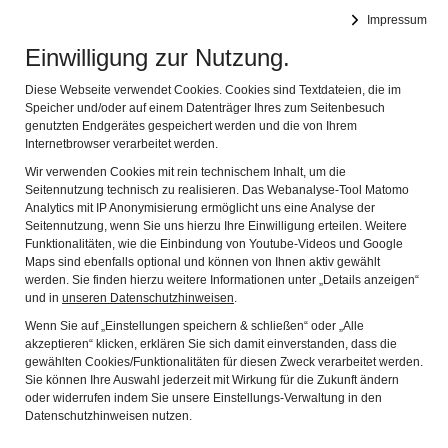
Impressum
Feuerwehrmuseum
Naviga
Einwilligung zur Nutzung.
Diese Webseite verwendet Cookies. Cookies sind Textdateien, die im
Speicher und/oder auf einem Datenträger Ihres zum Seitenbesuch
genutzten Endgerätes gespeichert werden und die von Ihrem
Internetbrowser verarbeitet werden.
Wir verwenden Cookies mit rein technischem Inhalt, um die
Museum on Tour
Seitennutzung technisch zu realisieren. Das Webanalyse-Tool Matomo
Analytics mit IP Anonymisierung ermöglicht uns eine Analyse der
Besuche von anderen Feuerwehren
Seitennutzung, wenn Sie uns hierzu Ihre Einwilligung erteilen. Weitere
Funktionalitäten, wie die Einbindung von Youtube-Videos und Google
2022
Maps sind ebenfalls optional und können von Ihnen aktiv gewählt
2021
werden. Sie finden hierzu weitere Informationen unter „Details anzeigen“
und in
unseren Datenschutzhinweisen
.
2020
Wenn Sie auf „Einstellungen speichern & schließen“ oder „Alle
2019
akzeptieren“ klicken, erklären Sie sich damit einverstanden, dass die
gewählten Cookies/Funktionalitäten für diesen Zweck verarbeitet werden.
2018
Sie können Ihre Auswahl jederzeit mit Wirkung für die Zukunft ändern
oder widerrufen indem Sie unsere Einstellungs-Verwaltung in den
2017
Datenschutzhinweisen nutzen.
2016