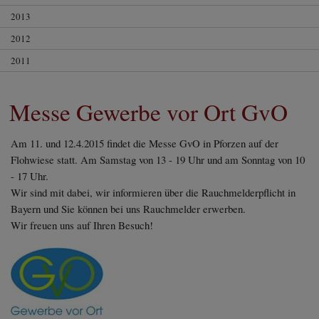
Diese Website nutzt Matomo Analytics für die Auswertung der
2013
Seitenaufrufe als Statistik. Die hierdurch gespeicherten Daten werden
ausschließlich auf unseren eigenen Servern gespeichert. Eine
2012
Übertragung an Dritte erfolgt nicht. Wir verwenden die Funktion
AnonymizeIP zur Anonymisierung Ihrer IP-Adresse, so dass diese gekürzt
2011
wird und nicht mehr Ihrem Besuch auf unserer Internetseite zugeordnet
werden kann.
Messe Gewerbe vor Ort GvO
YouTube / Vimeo
Videos werden über die Plattformen YouTube oder Vimeo eingebunden.
Am 11. und 12.4.2015 findet die Messe GvO in Pforzen auf der
Wir nutzen YouTube im erweiterten Datenschutzmodus. Dieser Modus
bewirkt laut YouTube, dass YouTube keine Informationen über die
Flohwiese statt. Am Samstag von 13 - 19 Uhr und am Sonntag von 10
Besucher auf dieser Website speichert, bevor diese sich das Video
- 17 Uhr.
ansehen.
Wir sind mit dabei, wir informieren über die Rauchmelderpflicht in
Eingebundene Inhalte
Bayern und Sie können bei uns Rauchmelder erwerben.
Wir freuen uns auf Ihren Besuch!
Optional sind externe Inhalte auf den Seiten dieser Website
eingebunden. Das können Kartendienste wie z.B. Google Maps sein
oder auch Anwendungen einer externen Website.