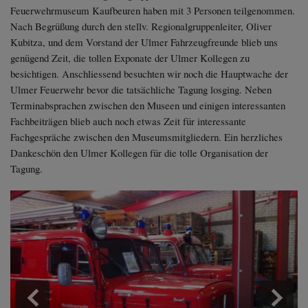
Diese Website nutzt Matomo Analytics für die Auswertung der
Feuerwehrmuseum Kaufbeuren haben mit 3 Personen teilgenommen.
Seitenaufrufe als Statistik. Die hierdurch gespeicherten Daten werden
Nach Begrüßung durch den stellv. Regionalgruppenleiter, Oliver
ausschließlich auf unseren eigenen Servern gespeichert. Eine
Kubitza, und dem Vorstand der Ulmer Fahrzeugfreunde blieb uns
Übertragung an Dritte erfolgt nicht. Wir verwenden die Funktion
AnonymizeIP zur Anonymisierung Ihrer IP-Adresse, so dass diese gekürzt
genügend Zeit, die tollen Exponate der Ulmer Kollegen zu
wird und nicht mehr Ihrem Besuch auf unserer Internetseite zugeordnet
besichtigen. Anschliessend besuchten wir noch die Hauptwache der
werden kann.
Ulmer Feuerwehr bevor die tatsächliche Tagung losging. Neben
YouTube / Vimeo
Terminabsprachen zwischen den Museen und einigen interessanten
Fachbeiträgen blieb auch noch etwas Zeit für interessante
Videos werden über die Plattformen YouTube oder Vimeo eingebunden.
Fachgespräche zwischen den Museumsmitgliedern. Ein herzliches
Wir nutzen YouTube im erweiterten Datenschutzmodus. Dieser Modus
bewirkt laut YouTube, dass YouTube keine Informationen über die
Dankeschön den Ulmer Kollegen für die tolle Organisation der
Besucher auf dieser Website speichert, bevor diese sich das Video
Tagung.
ansehen.
Zurück
Weite
Eingebundene Inhalte
Optional sind externe Inhalte auf den Seiten dieser Website
eingebunden. Das können Kartendienste wie z.B. Google Maps sein
oder auch Anwendungen einer externen Website.