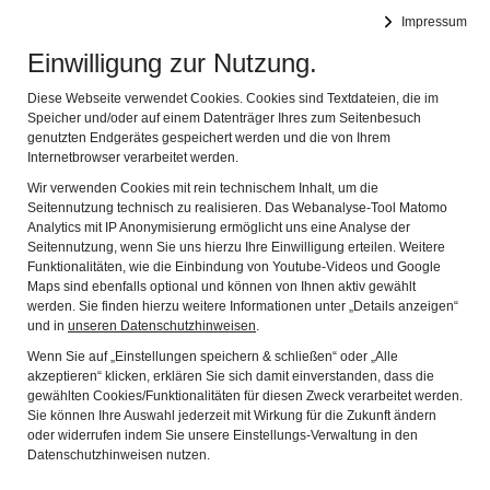
Impressum
Feuerwehrmuseum
Naviga
Einwilligung zur Nutzung.
Diese Webseite verwendet Cookies. Cookies sind Textdateien, die im
Speicher und/oder auf einem Datenträger Ihres zum Seitenbesuch
genutzten Endgerätes gespeichert werden und die von Ihrem
Internetbrowser verarbeitet werden.
Wir verwenden Cookies mit rein technischem Inhalt, um die
Museum on Tour
Seitennutzung technisch zu realisieren. Das Webanalyse-Tool Matomo
Analytics mit IP Anonymisierung ermöglicht uns eine Analyse der
Besuche von anderen Feuerwehren
Seitennutzung, wenn Sie uns hierzu Ihre Einwilligung erteilen. Weitere
Funktionalitäten, wie die Einbindung von Youtube-Videos und Google
2022
Maps sind ebenfalls optional und können von Ihnen aktiv gewählt
2021
werden. Sie finden hierzu weitere Informationen unter „Details anzeigen“
und in
unseren Datenschutzhinweisen
.
2020
Wenn Sie auf „Einstellungen speichern & schließen“ oder „Alle
2019
akzeptieren“ klicken, erklären Sie sich damit einverstanden, dass die
gewählten Cookies/Funktionalitäten für diesen Zweck verarbeitet werden.
2018
Sie können Ihre Auswahl jederzeit mit Wirkung für die Zukunft ändern
oder widerrufen indem Sie unsere Einstellungs-Verwaltung in den
2017
Datenschutzhinweisen nutzen.
2016