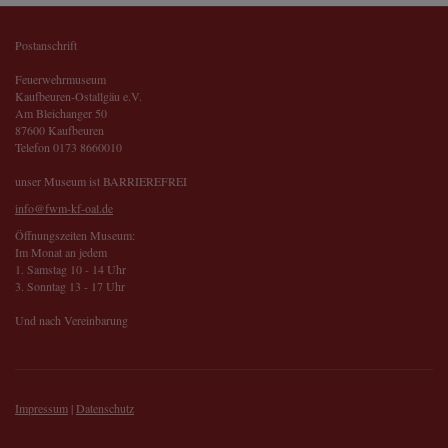
Postanschrift
Feuerwehrmuseum
Kaufbeuren-Ostallgäu e.V.
Am Bleichanger 50
87600 Kaufbeuren
Telefon 0173 8660010
unser Museum ist BARRIEREFREI
info@fwm-kf-oal.de
Öffnungszeiten Museum:
Im Monat an jedem
1. Samstag 10 - 14 Uhr
3. Sonntag 13 - 17 Uhr
Und nach Vereinbarung
Impressum
|
Datenschutz